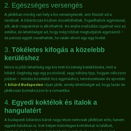
2. Egészséges versengés
A játékban mindig van hely a kis versengésnek, ami fűszert ad a
randinak. A biliárdozás közben viccelődhettek, fogadhattok egymással,
sőt, akár csapatokat is alkothattok. Az enyhe rivalizálás izgalmat visz az
estébe, és lehetőséget ad, hogy még többet megtudjatok egymásról –
és persze együtt nevethettek, ha valaki elront egy-egy lövést.
3.
Tökéletes kifogás a közelebb
kerüléshez
Nincs is jobb lehetőség egy kis testi közelség kialakítására, mint a
biliárd. Segítség egy-egy pozíciónál, vagy néhány tipp, hogyan célozzon
jobban – mindez közelebb hoz egymáshoz, természetesen és spontán.
A
biliárd Budapesten
olyan játék, amely lehetőséget ad, hogy lazán és
játékosan bontakozzon ki a romantika.
4.
Egyedi koktélok és italok a
hangulatért
A budapesti biliárdos bárok nagy része nemcsak játékban erős, hanem
egyedi italokban is. Sok helyen különleges koktélokat is találtok,