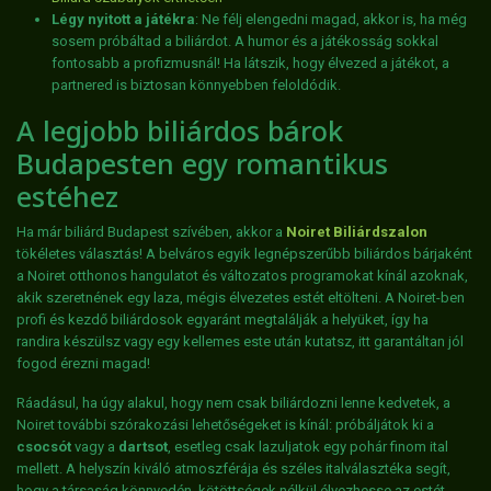
Légy nyitott a játékra
: Ne félj elengedni magad, akkor is, ha még
sosem próbáltad a biliárdot. A humor és a játékosság sokkal
fontosabb a profizmusnál! Ha látszik, hogy élvezed a játékot, a
partnered is biztosan könnyebben feloldódik.
A legjobb biliárdos bárok
Budapesten egy romantikus
estéhez
Ha már biliárd Budapest szívében, akkor a
Noiret Biliárdszalon
tökéletes választás! A belváros egyik legnépszerűbb biliárdos bárjaként
a Noiret otthonos hangulatot és változatos programokat kínál azoknak,
akik szeretnének egy laza, mégis élvezetes estét eltölteni. A Noiret-ben
profi és kezdő biliárdosok egyaránt megtalálják a helyüket, így ha
randira készülsz vagy egy kellemes este után kutatsz, itt garantáltan jól
fogod érezni magad!
Ráadásul, ha úgy alakul, hogy nem csak biliárdozni lenne kedvetek, a
Noiret további szórakozási lehetőségeket is kínál: próbáljátok ki a
csocsót
vagy a
dartsot
, esetleg csak lazuljatok egy pohár finom ital
mellett. A helyszín kiváló atmoszférája és széles italválasztéka segít,
hogy a társaság könnyedén, kötöttségek nélkül élvezhesse az estét.