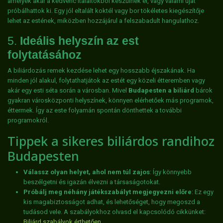
amelyek akár a kedvenc italaitokból készülnek el, vagy valami újat
próbálhattok ki. Egy jól eltalált koktél vagy bor tökéletes kiegészítője
lehet az estének, miközben hozzájárul a felszabadult hangulathoz.
5.
Ideális helyszín az est
folytatásához
A biliárdozás remek kezdése lehet egy hosszabb éjszakának. Ha
minden jól alakul, folytathatjátok az estét egy közeli étteremben vagy
akár egy esti séta során a városban. Mivel
Budapesten a biliárd
bárok
gyakran városközponti helyszínek, könnyen elérhetőek más programok,
éttermek. Így az este folyamán spontán dönthettek a további
programokról.
Tippek a sikeres biliárdos randihoz
Budapesten
Válassz olyan helyet, ahol nem túl zajos
: Így könnyebb
beszélgetni és igazán élvezni a társaságotokat.
Próbálj meg néhány játékszabályt megjegyezni előre
: Ez egy
kis magabiztosságot adhat, és lehetőséget, hogy megoszd a
tudásod vele. A szabályokhoz olvasd el kapcsolódó cikkünket:
Biliárd szabályok érthetően