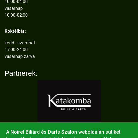
10:00-04:00
vasárnap
10:00-02:00
Koktélbár:
kedd - szombat
17:00-24:00
vasárnap zárva
Partnerek:
A Noiret Biliárd és Darts Szalon weboldalán sütiket