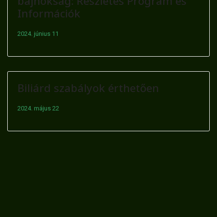
bajnokság: Részletes Program és
Információk
2024. június 11
Biliárd szabályok érthetően
2024. május 22