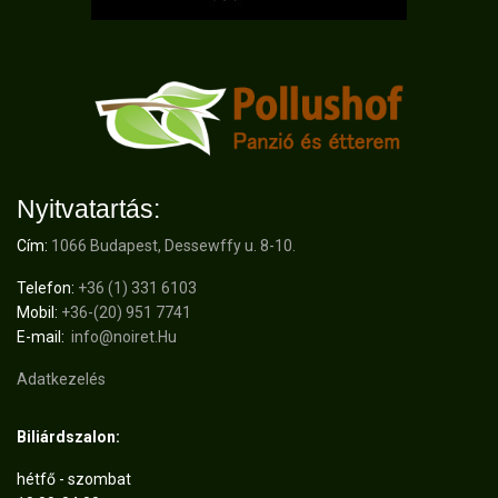
Nyitvatartás:
Cím:
1066 Budapest, Dessewffy u. 8-10.
Telefon:
+36 (1) 331 6103
Mobil:
+36-(20) 951 7741
E-mail:
info@noiret.Hu
Adatkezelés
Biliárdszalon:
hétfő - szombat