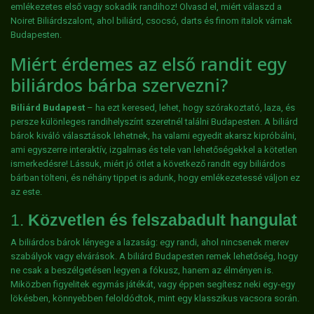
emlékezetes első vagy sokadik randihoz! Olvasd el, miért válaszd a
Noiret Biliárdszalont, ahol biliárd, csocsó, darts és finom italok várnak
Budapesten.
Miért érdemes az első randit egy
biliárdos bárba szervezni?
Biliárd Budapest
– ha ezt keresed, lehet, hogy szórakoztató, laza, és
persze különleges randihelyszínt szeretnél találni Budapesten. A biliárd
bárok kiváló választások lehetnek, ha valami egyedit akarsz kipróbálni,
ami egyszerre interaktív, izgalmas és tele van lehetőségekkel a kötetlen
ismerkedésre! Lássuk, miért jó ötlet a következő randit egy biliárdos
bárban tölteni, és néhány tippet is adunk, hogy emlékezetessé váljon ez
az este.
1.
Közvetlen és felszabadult hangulat
A biliárdos bárok lényege a lazaság: egy randi, ahol nincsenek merev
szabályok vagy elvárások. A biliárd Budapesten remek lehetőség, hogy
ne csak a beszélgetésen legyen a fókusz, hanem az élményen is.
Miközben figyelitek egymás játékát, vagy éppen segítesz neki egy-egy
lökésben, könnyebben feloldódtok, mint egy klasszikus vacsora során.