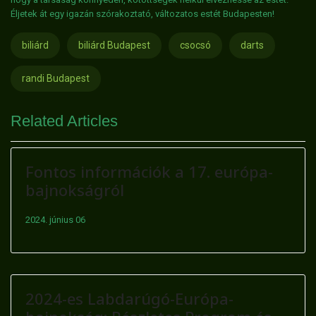
Éljetek át egy igazán szórakoztató, változatos estét Budapesten!
biliárd
biliárd Budapest
csocsó
darts
randi Budapest
Related Articles
Fontos információk a 17. európa-
bajnokságról
2024. június 06
2024-es Labdarúgó-Európa-