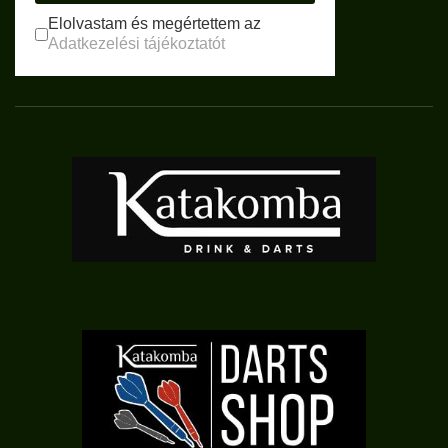
Elolvastam és megértettem az
Adatkezelési tájékoztatót